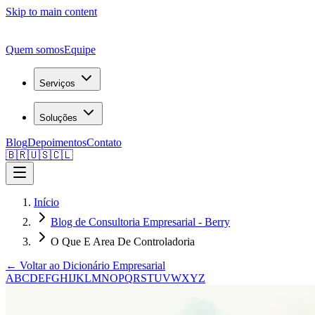
Skip to main content
Quem somos
Equipe
Serviços
Soluções
Blog
Depoimentos
Contato
🇧🇷
🇺🇸
🇨🇱
Início
Blog de Consultoria Empresarial - Berry
O Que E Area De Controladoria
← Voltar ao Dicionário Empresarial
A
B
C
D
E
F
G
H
I
J
K
L
M
N
O
P
Q
R
S
T
U
V
W
X
Y
Z