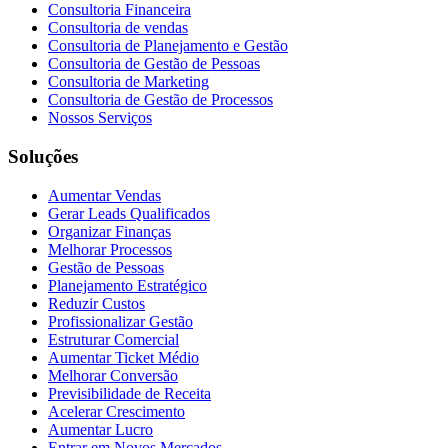
Consultoria Financeira
Consultoria de vendas
Consultoria de Planejamento e Gestão
Consultoria de Gestão de Pessoas
Consultoria de Marketing
Consultoria de Gestão de Processos
Nossos Serviços
Soluções
Aumentar Vendas
Gerar Leads Qualificados
Organizar Finanças
Melhorar Processos
Gestão de Pessoas
Planejamento Estratégico
Reduzir Custos
Profissionalizar Gestão
Estruturar Comercial
Aumentar Ticket Médio
Melhorar Conversão
Previsibilidade de Receita
Acelerar Crescimento
Aumentar Lucro
Entrar em Novos Mercados