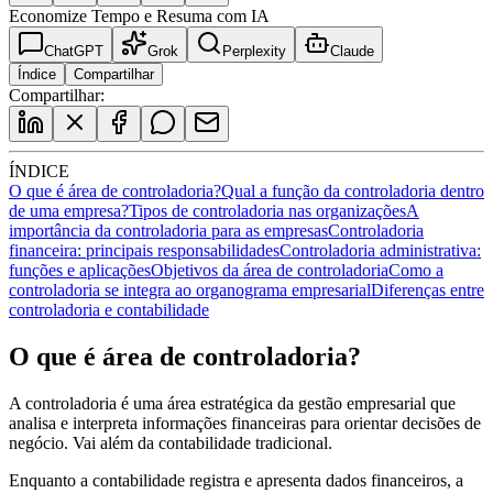
Economize Tempo e Resuma com IA
ChatGPT
Grok
Perplexity
Claude
Índice
Compartilhar
Compartilhar:
ÍNDICE
O que é área de controladoria?
Qual a função da controladoria dentro
de uma empresa?
Tipos de controladoria nas organizações
A
importância da controladoria para as empresas
Controladoria
financeira: principais responsabilidades
Controladoria administrativa:
funções e aplicações
Objetivos da área de controladoria
Como a
controladoria se integra ao organograma empresarial
Diferenças entre
controladoria e contabilidade
O que é área de controladoria?
A controladoria é uma área estratégica da gestão empresarial que
analisa e interpreta informações financeiras para orientar decisões de
negócio. Vai além da contabilidade tradicional.
Enquanto a contabilidade registra e apresenta dados financeiros, a