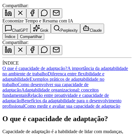
Compartilhar:
Economize Tempo e Resuma com IA
ChatGPT
Grok
Perplexity
Claude
Índice
Compartilhar
Compartilhar:
ÍNDICE
O que é capacidade de adaptação?
A importância da adaptabilidade
no ambiente de trabalho
Diferença entre flexibilidade e
adaptabilidade
Exemplos práticos de adaptabilidade no
trabalho
Como desenvolver sua capacidade de
adaptação
Adaptabilidade organizacional: conceitos
fundamentais
Relação entre proatividade e capacidade de
adaptação
Benefícios da adaptabilidade para o desenvolvimento
profissional
Como medir e avaliar sua capacidade de adaptação
O que é capacidade de adaptação?
Capacidade de adaptação é a habilidade de lidar com mudanças,