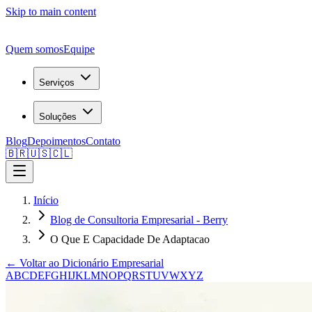
Skip to main content
Quem somos
Equipe
Serviços
Soluções
Blog
Depoimentos
Contato
🇧🇷
🇺🇸
🇨🇱
Início
Blog de Consultoria Empresarial - Berry
O Que E Capacidade De Adaptacao
← Voltar ao Dicionário Empresarial
A
B
C
D
E
F
G
H
I
J
K
L
M
N
O
P
Q
R
S
T
U
V
W
X
Y
Z