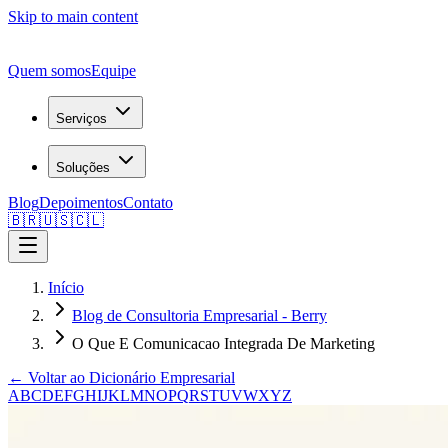
Skip to main content
Quem somos
Equipe
Serviços
Soluções
Blog
Depoimentos
Contato
🇧🇷
🇺🇸
🇨🇱
Início
Blog de Consultoria Empresarial - Berry
O Que E Comunicacao Integrada De Marketing
← Voltar ao Dicionário Empresarial
A
B
C
D
E
F
G
H
I
J
K
L
M
N
O
P
Q
R
S
T
U
V
W
X
Y
Z