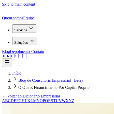
Skip to main content
Quem somos
Equipe
Serviços
Soluções
Blog
Depoimentos
Contato
🇧🇷
🇺🇸
🇨🇱
Início
Blog de Consultoria Empresarial - Berry
O Que E Financiamento Por Capital Proprio
← Voltar ao Dicionário Empresarial
A
B
C
D
E
F
G
H
I
J
K
L
M
N
O
P
Q
R
S
T
U
V
W
X
Y
Z