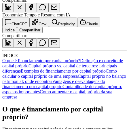
Compartilhar:
Economize Tempo e Resuma com IA
ChatGPT
Grok
Perplexity
Claude
Índice
Compartilhar
Compartilhar:
ÍNDICE
O que é financiamento por capital próprio?
Definição e conceito de
capital próprio
Capital próprio vs. capital de terceiros: principais
diferenças
Exemplos de financiamento por capital próprio
Como
calcular o capital próprio de uma empresa
Capital próprio no balanço
patrimonial: onde encontrar
Vantagens e desvantagens do
financiamento por capital próprio
Contabilidade do capital próprio:
aspectos importantes
Como aumentar o capital próprio da sua
empresa
O que é financiamento por capital
próprio?