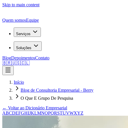
Skip to main content
Quem somos
Equipe
Serviços
Soluções
Blog
Depoimentos
Contato
🇧🇷
🇺🇸
🇨🇱
Início
Blog de Consultoria Empresarial - Berry
O Que E Grupo De Pesquisa
← Voltar ao Dicionário Empresarial
A
B
C
D
E
F
G
H
I
J
K
L
M
N
O
P
Q
R
S
T
U
V
W
X
Y
Z