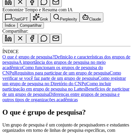
Economize Tempo e Resuma com IA
ChatGPT
Grok
Perplexity
Claude
Índice
Compartilhar
Compartilhar:
ÍNDICE
O que é grupo de pesquisa?
Definição e características dos grupos de
pesquisa
A importância dos grupos de pesquisa no meio
acadêmico
Como funcionam os grupos de pesquisa do
CNPq
Requisitos para participar de um grupo de pesquisa
Como
verificar se você faz parte de um grupo de pesquisa
Como registrar
um grupo de pesquisa no Diretório do CNPq
Como incluir
participação em grupo de pesquisa no Lattes
Benefícios de participar
de um grupo de pesquisa
Diferenças entre grupos de pesquisa e
outros tipos de organizações acadêmicas
O que é grupo de pesquisa?
Um grupo de pesquisa é um conjunto de pesquisadores e estudantes
organizados em torno de linhas de pesquisa específicas, com