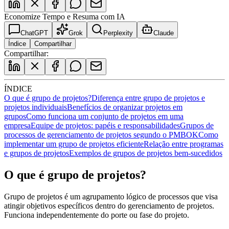
Economize Tempo e Resuma com IA
ChatGPT
Grok
Perplexity
Claude
Índice
Compartilhar
Compartilhar:
ÍNDICE
O que é grupo de projetos?
Diferença entre grupo de projetos e
projetos individuais
Benefícios de organizar projetos em
grupos
Como funciona um conjunto de projetos em uma
empresa
Equipe de projetos: papéis e responsabilidades
Grupos de
processos de gerenciamento de projetos segundo o PMBOK
Como
implementar um grupo de projetos eficiente
Relação entre programas
e grupos de projetos
Exemplos de grupos de projetos bem-sucedidos
O que é grupo de projetos?
Grupo de projetos é um agrupamento lógico de processos que visa
atingir objetivos específicos dentro do gerenciamento de projetos.
Funciona independentemente do porte ou fase do projeto.