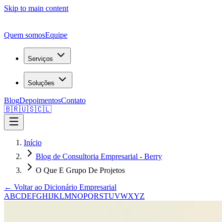
Skip to main content
Quem somos
Equipe
Serviços
Soluções
Blog
Depoimentos
Contato
🇧🇷
🇺🇸
🇨🇱
Início
Blog de Consultoria Empresarial - Berry
O Que E Grupo De Projetos
← Voltar ao Dicionário Empresarial
A
B
C
D
E
F
G
H
I
J
K
L
M
N
O
P
Q
R
S
T
U
V
W
X
Y
Z