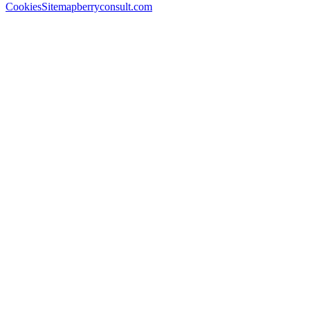
Cookies
Sitemap
berryconsult.com