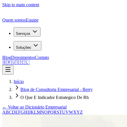
Skip to main content
Quem somos
Equipe
Serviços
Soluções
Blog
Depoimentos
Contato
🇧🇷
🇺🇸
🇨🇱
Início
Blog de Consultoria Empresarial - Berry
O Que E Indicador Estrategico De Rh
← Voltar ao Dicionário Empresarial
A
B
C
D
E
F
G
H
I
J
K
L
M
N
O
P
Q
R
S
T
U
V
W
X
Y
Z