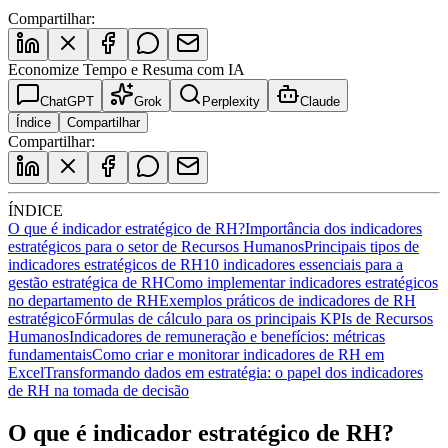
Compartilhar:
Economize Tempo e Resuma com IA
ChatGPT
Grok
Perplexity
Claude
Índice
Compartilhar
Compartilhar:
ÍNDICE
O que é indicador estratégico de RH?
Importância dos indicadores
estratégicos para o setor de Recursos Humanos
Principais tipos de
indicadores estratégicos de RH
10 indicadores essenciais para a
gestão estratégica de RH
Como implementar indicadores estratégicos
no departamento de RH
Exemplos práticos de indicadores de RH
estratégico
Fórmulas de cálculo para os principais KPIs de Recursos
Humanos
Indicadores de remuneração e benefícios: métricas
fundamentais
Como criar e monitorar indicadores de RH em
Excel
Transformando dados em estratégia: o papel dos indicadores
de RH na tomada de decisão
O que é indicador estratégico de RH?