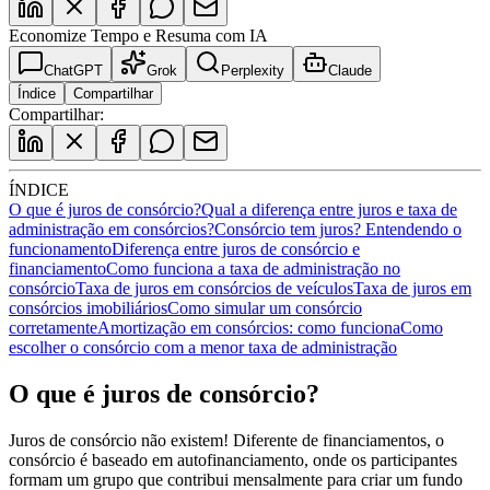
Economize Tempo e Resuma com IA
ChatGPT
Grok
Perplexity
Claude
Índice
Compartilhar
Compartilhar:
ÍNDICE
O que é juros de consórcio?
Qual a diferença entre juros e taxa de
administração em consórcios?
Consórcio tem juros? Entendendo o
funcionamento
Diferença entre juros de consórcio e
financiamento
Como funciona a taxa de administração no
consórcio
Taxa de juros em consórcios de veículos
Taxa de juros em
consórcios imobiliários
Como simular um consórcio
corretamente
Amortização em consórcios: como funciona
Como
escolher o consórcio com a menor taxa de administração
O que é juros de consórcio?
Juros de consórcio não existem! Diferente de financiamentos, o
consórcio é baseado em autofinanciamento, onde os participantes
formam um grupo que contribui mensalmente para criar um fundo