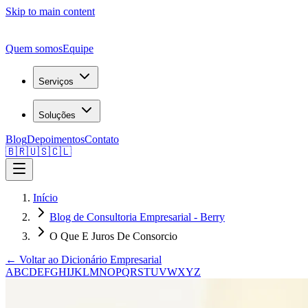
Skip to main content
Quem somos
Equipe
Serviços
Soluções
Blog
Depoimentos
Contato
🇧🇷
🇺🇸
🇨🇱
Início
Blog de Consultoria Empresarial - Berry
O Que E Juros De Consorcio
← Voltar ao Dicionário Empresarial
A
B
C
D
E
F
G
H
I
J
K
L
M
N
O
P
Q
R
S
T
U
V
W
X
Y
Z