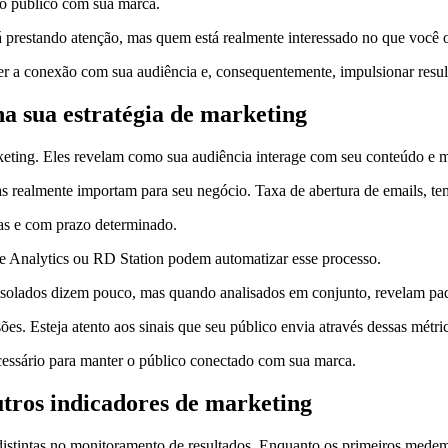
do público com sua marca.
prestando atenção, mas quem está realmente interessado no que você o
ecer a conexão com sua audiência e, consequentemente, impulsionar resul
 sua estratégia de marketing
keting. Eles revelam como sua audiência interage com seu conteúdo e 
as realmente importam para seu negócio. Taxa de abertura de emails, t
stas e com prazo determinado.
e Analytics ou RD Station podem automatizar esse processo.
isolados dizem pouco, mas quando analisados em conjunto, revelam pad
. Esteja atento aos sinais que seu público envia através dessas métric
ecessário para manter o público conectado com sua marca.
utros indicadores de marketing
istintas no monitoramento de resultados. Enquanto os primeiros medem