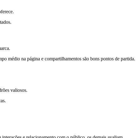
ferece.
tados.
marca.
empo médio na página e compartilhamentos são bons pontos de partida.
rões valiosos.
as.
 interações e relacionamento com o público, os demais avaliam