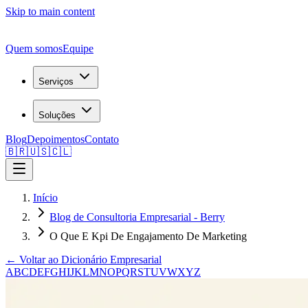
Skip to main content
Quem somos
Equipe
Serviços
Soluções
Blog
Depoimentos
Contato
🇧🇷
🇺🇸
🇨🇱
Início
Blog de Consultoria Empresarial - Berry
O Que E Kpi De Engajamento De Marketing
← Voltar ao Dicionário Empresarial
A
B
C
D
E
F
G
H
I
J
K
L
M
N
O
P
Q
R
S
T
U
V
W
X
Y
Z