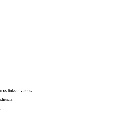
m os links enviados.
udiência.
.