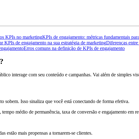
dos KPIs no marketing
KPIs de engajamento: métricas fundamentais par
 KPIs de engajamento na sua estratégia de marketing
Diferenças entre
 engajamento
Erros comuns na definição de KPIs de engajamento
?
ico interage com seu conteúdo e campanhas. Vai além de simples visu
o sobem. Isso sinaliza que você está conectando de forma efetiva.
), tempo médio de permanência, taxa de conversão e engajamento em red
s estão mais propensas a tornarem-se clientes.