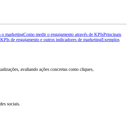
a o marketing
Como medir o engajamento através de KPIs
Principais
 KPIs de engajamento e outros indicadores de marketing
Exemplos
alizações, avaliando ações concretas como cliques,
es sociais.