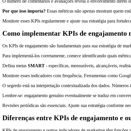
O número de comentários e avaliações revela o envolvimento direto 
Por que isso importa?
Essas métricas não apenas mostram quem está 
Monitore esses KPIs regularmente e ajuste sua estratégia para fortal
Como implementar KPIs de engajamento na
Os KPIs de engajamento são fundamentais para sua estratégia de mar
Para implementá-los corretamente, comece identificando quais métric
Defina metas
SMART
- específicas, mensuráveis, alcançáveis, reali
Monitore esses indicadores com frequência. Ferramentas como Googl
O segredo está na interpretação contextualizada dos dados. Números 
Lembre-se: engajamento genuíno eventualmente se traduz em conversões
Revisões periódicas são essenciais. Ajuste sua estratégia conforme n
Diferenças entre KPIs de engajamento e o
KPIs de engajamento e outros indicadores de marketing têm funções d