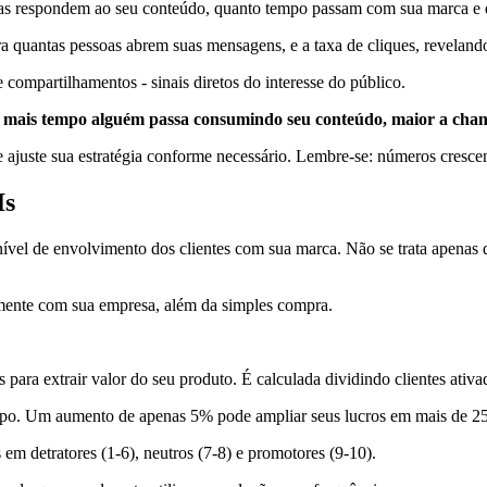
s respondem ao seu conteúdo, quanto tempo passam com sua marca e qu
tra quantas pessoas abrem suas mensagens, e a taxa de cliques, reveland
 compartilhamentos - sinais diretos do interesse do público.
 mais tempo alguém passa consumindo seu conteúdo, maior a chan
e ajuste sua estratégia conforme necessário. Lembre-se: números cres
Is
ível de envolvimento dos clientes com sua marca. Não se trata apenas 
mente com sua empresa, além da simples compra.
 para extrair valor do seu produto. É calculada dividindo clientes ativad
empo. Um aumento de apenas 5% pode ampliar seus lucros em mais de 2
m detratores (1-6), neutros (7-8) e promotores (9-10).