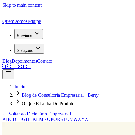
Skip to main content
Quem somos
Equipe
Serviços
Soluções
Blog
Depoimentos
Contato
🇧🇷
🇺🇸
🇨🇱
Início
Blog de Consultoria Empresarial - Berry
O Que E Linha De Produto
← Voltar ao Dicionário Empresarial
A
B
C
D
E
F
G
H
I
J
K
L
M
N
O
P
Q
R
S
T
U
V
W
X
Y
Z