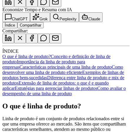
Economize Tempo e Resuma com IA
ChatGPT
Grok
Perplexity
Claude
Índice
Compartilhar
Compartilhar:
ÍNDICE
O que é linha de produto?
Conceito e definição de linha de
produto
Importância da linha de produto para
empresas
Características principais de uma linha de produto
Como
desenvolver uma linha de produto eficiente
Exemplos de linhas de
produtos bem-sucedidas
Diferença entre linha de produto e mix de
produtos
Extensão de linha de produtos: o que é e quando
aplicar
Estratégias para gerenciar linhas de produtos
Como avaliar o
desempenho de uma linha de produto
O que é linha de produto?
Linha de produto é um conjunto de produtos relacionados entre si
que uma empresa oferece ao mercado. São itens que compartilham
características semelhantes, atendem ao mesmo público ou