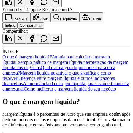
Economize Tempo e Resuma com IA
ChatGPT
Grok
Perplexity
Claude
Índice
Compartilhar
Compartilhar:
ÍNDICE
O que é margem líquida?
Fórmula para calcular a margem
líquida
Exemplo prático de margem líquida
Interpretação da margem
líquida nos negócios
Qual é a margem líquida ideal para uma
empresa?
Margem líquida negativa: o que significa e como
resolver
Diferença entre margem líquida e outros indicadores
financeiros
A importância da margem líquida para a saúde financeira
empresarial
Como melhorar a margem líquida do seu negócio
O que é margem líquida?
Margem líquida é o percentual de lucro que sua empresa obtém após
deduzir todos os custos e impostos da receita total. Ela revela quanto
do dinheiro que entra efetivamente permanece como ganho real.