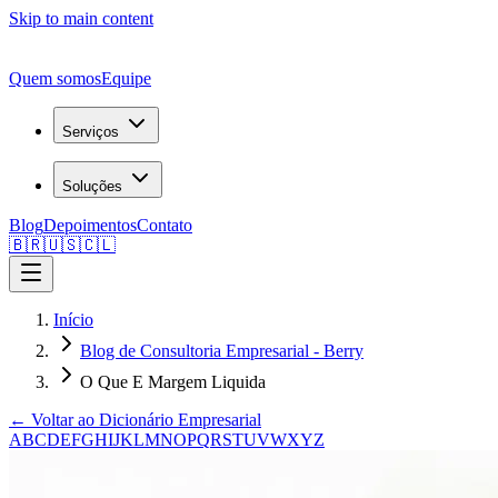
Skip to main content
Quem somos
Equipe
Serviços
Soluções
Blog
Depoimentos
Contato
🇧🇷
🇺🇸
🇨🇱
Início
Blog de Consultoria Empresarial - Berry
O Que E Margem Liquida
← Voltar ao Dicionário Empresarial
A
B
C
D
E
F
G
H
I
J
K
L
M
N
O
P
Q
R
S
T
U
V
W
X
Y
Z