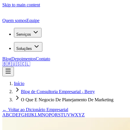
Skip to main content
Quem somos
Equipe
Serviços
Soluções
Blog
Depoimentos
Contato
🇧🇷
🇺🇸
🇨🇱
Início
Blog de Consultoria Empresarial - Berry
O Que E Negocio De Planejamento De Marketing
← Voltar ao Dicionário Empresarial
A
B
C
D
E
F
G
H
I
J
K
L
M
N
O
P
Q
R
S
T
U
V
W
X
Y
Z