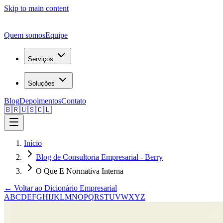
Skip to main content
Quem somos
Equipe
Serviços
Soluções
Blog
Depoimentos
Contato
🇧🇷
🇺🇸
🇨🇱
Início
Blog de Consultoria Empresarial - Berry
O Que E Normativa Interna
← Voltar ao Dicionário Empresarial
A
B
C
D
E
F
G
H
I
J
K
L
M
N
O
P
Q
R
S
T
U
V
W
X
Y
Z