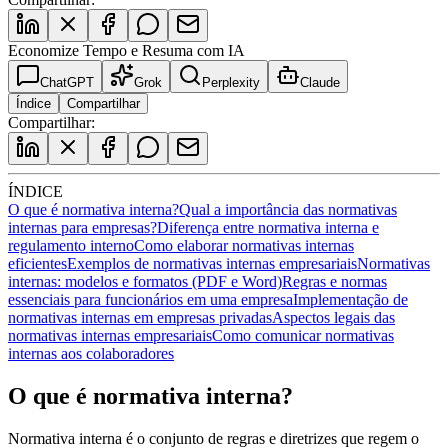
Economize Tempo e Resuma com IA
ChatGPT
Grok
Perplexity
Claude
Índice
Compartilhar
Compartilhar:
ÍNDICE
O que é normativa interna?
Qual a importância das normativas
internas para empresas?
Diferença entre normativa interna e
regulamento interno
Como elaborar normativas internas
eficientes
Exemplos de normativas internas empresariais
Normativas
internas: modelos e formatos (PDF e Word)
Regras e normas
essenciais para funcionários em uma empresa
Implementação de
normativas internas em empresas privadas
Aspectos legais das
normativas internas empresariais
Como comunicar normativas
internas aos colaboradores
O que é normativa interna?
Normativa interna é o conjunto de regras e diretrizes que regem o