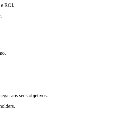
o e ROI.
.
mo.
egar aos seus objetivos.
holders.