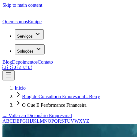
Skip to main content
Quem somos
Equipe
Serviços
Soluções
Blog
Depoimentos
Contato
🇧🇷
🇺🇸
🇨🇱
Início
Blog de Consultoria Empresarial - Berry
O Que E Performance Financeira
← Voltar ao Dicionário Empresarial
A
B
C
D
E
F
G
H
I
J
K
L
M
N
O
P
Q
R
S
T
U
V
W
X
Y
Z