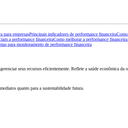
ra para empresas
Principais indicadores de performance financeira
Como 
ciam a performance financeira
Como melhorar a performance financeira
tas para monitoramento de performance financeira
erenciar seus recursos eficientemente. Reflete a saúde econômica da org
imediatos quanto para a sustentabilidade futura.