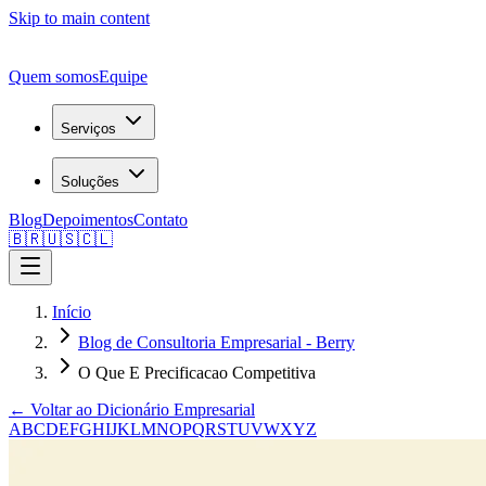
Skip to main content
Quem somos
Equipe
Serviços
Soluções
Blog
Depoimentos
Contato
🇧🇷
🇺🇸
🇨🇱
Início
Blog de Consultoria Empresarial - Berry
O Que E Precificacao Competitiva
← Voltar ao Dicionário Empresarial
A
B
C
D
E
F
G
H
I
J
K
L
M
N
O
P
Q
R
S
T
U
V
W
X
Y
Z