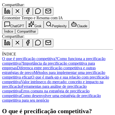
Compartilhar:
Economize Tempo e Resuma com IA
ChatGPT
Grok
Perplexity
Claude
Índice
Compartilhar
Compartilhar:
ÍNDICE
O que é precificação competitiva?
Como funciona a precificação
competitiva?
Importância da precificação competitiva para
empresas
Diferença entre precificação competitiva e outras
estratégias de preço
Métodos para implementar uma precificação
competitiva eficaz
O que é mark-up e sua relação com precificação
competitiva
Valor intrínseco do mercado: conceito e impacto na
precificação
Ferramentas para análise de precificação
competitiva
Erros comuns na estratégia de precificação
competitiva
Como desenvolver uma estratégia de precificação
competitiva para seu negócio
O que é precificação competitiva?