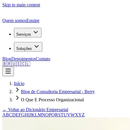
Skip to main content
Quem somos
Equipe
Serviços
Soluções
Blog
Depoimentos
Contato
🇧🇷
🇺🇸
🇨🇱
Início
Blog de Consultoria Empresarial - Berry
O Que E Processo Organizacional
← Voltar ao Dicionário Empresarial
A
B
C
D
E
F
G
H
I
J
K
L
M
N
O
P
Q
R
S
T
U
V
W
X
Y
Z