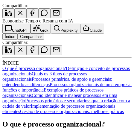
Compartilhar:
Economize Tempo e Resuma com IA
ChatGPT
Grok
Perplexity
Claude
Índice
Compartilhar
Compartilhar:
ÍNDICE
O que é processo organizacional?
Definição e conceito de processos
organizacionais
Quais os 3 tipos de processos
organizacionais
Processos primários, de apoio e gerenciais:
entendendo as diferenças
Processos organizacionais de uma empresa:
funções e importância
Exemplos práticos de processos
organizacionais
Como identificar e mapear processos em uma
organização
Processos primários e secundários: qual a relação com a
cadeia de valor
Implementação de processos organizacionais
eficientes
Gestão de processos organizacionais: melhores práticas
O que é processo organizacional?