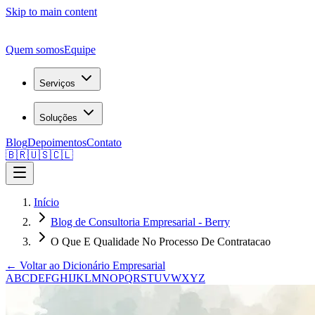
Skip to main content
Quem somos
Equipe
Serviços
Soluções
Blog
Depoimentos
Contato
🇧🇷
🇺🇸
🇨🇱
Início
Blog de Consultoria Empresarial - Berry
O Que E Qualidade No Processo De Contratacao
← Voltar ao Dicionário Empresarial
A
B
C
D
E
F
G
H
I
J
K
L
M
N
O
P
Q
R
S
T
U
V
W
X
Y
Z