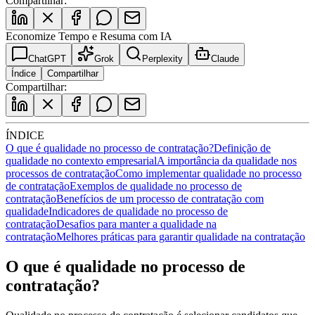
Compartilhar:
Economize Tempo e Resuma com IA
ChatGPT
Grok
Perplexity
Claude
Índice
Compartilhar
Compartilhar:
ÍNDICE
O que é qualidade no processo de contratação?
Definição de
qualidade no contexto empresarial
A importância da qualidade nos
processos de contratação
Como implementar qualidade no processo
de contratação
Exemplos de qualidade no processo de
contratação
Benefícios de um processo de contratação com
qualidade
Indicadores de qualidade no processo de
contratação
Desafios para manter a qualidade na
contratação
Melhores práticas para garantir qualidade na contratação
O que é qualidade no processo de
contratação?