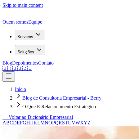
Skip to main content
Quem somos
Equipe
Serviços
Soluções
Blog
Depoimentos
Contato
🇧🇷
🇺🇸
🇨🇱
Início
Blog de Consultoria Empresarial - Berry
O Que E Relacionamento Estrategico
← Voltar ao Dicionário Empresarial
A
B
C
D
E
F
G
H
I
J
K
L
M
N
O
P
Q
R
S
T
U
V
W
X
Y
Z