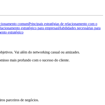
elacionamento comum
Principais estratégias de relacionamento com o
elacionamento estratégico para empresas
Habilidades necessárias para
nto estratégico
objetivos. Vai além do networking casual ou amizades.
romisso mais profundo com o sucesso do cliente.
ros parceiros de negócios.