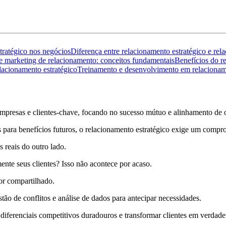
tratégico nos negócios
Diferença entre relacionamento estratégico e r
marketing de relacionamento: conceitos fundamentais
Benefícios do r
acionamento estratégico
Treinamento e desenvolvimento em relacioname
 empresas e clientes-chave, focando no sucesso mútuo e alinhamento de 
s para benefícios futuros, o relacionamento estratégico exige um comp
reais do outro lado.
te seus clientes? Isso não acontece por acaso.
or compartilhado.
tão de conflitos e análise de dados para antecipar necessidades.
diferenciais competitivos duradouros e transformar clientes em verdadei