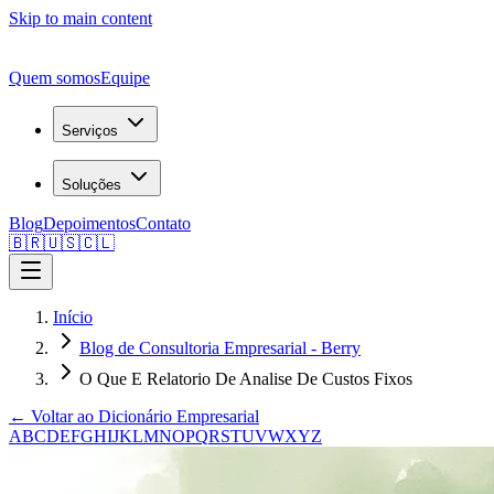
Skip to main content
Quem somos
Equipe
Serviços
Soluções
Blog
Depoimentos
Contato
🇧🇷
🇺🇸
🇨🇱
Início
Blog de Consultoria Empresarial - Berry
O Que E Relatorio De Analise De Custos Fixos
← Voltar ao Dicionário Empresarial
A
B
C
D
E
F
G
H
I
J
K
L
M
N
O
P
Q
R
S
T
U
V
W
X
Y
Z