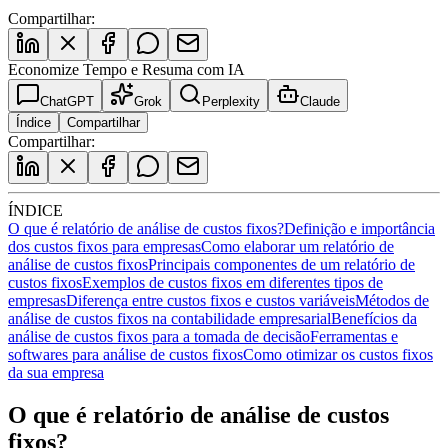
Compartilhar:
Economize Tempo e Resuma com IA
ChatGPT
Grok
Perplexity
Claude
Índice
Compartilhar
Compartilhar:
ÍNDICE
O que é relatório de análise de custos fixos?
Definição e importância
dos custos fixos para empresas
Como elaborar um relatório de
análise de custos fixos
Principais componentes de um relatório de
custos fixos
Exemplos de custos fixos em diferentes tipos de
empresas
Diferença entre custos fixos e custos variáveis
Métodos de
análise de custos fixos na contabilidade empresarial
Benefícios da
análise de custos fixos para a tomada de decisão
Ferramentas e
softwares para análise de custos fixos
Como otimizar os custos fixos
da sua empresa
O que é relatório de análise de custos
fixos?