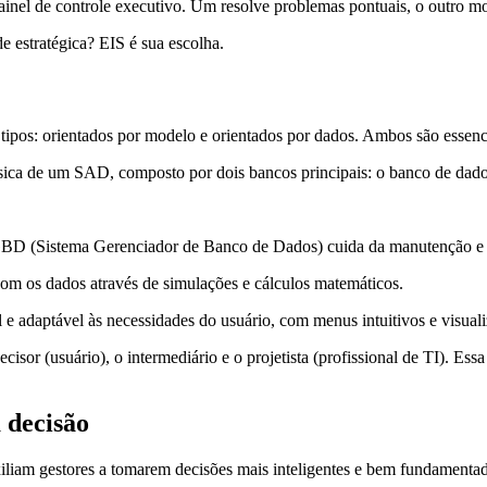
nel de controle executivo. Um resolve problemas pontuais, o outro mo
e estratégica? EIS é sua escolha.
pos: orientados por modelo e orientados por dados. Ambos são essencia
ca de um SAD, composto por dois bancos principais: o banco de dado
BD (Sistema Gerenciador de Banco de Dados) cuida da manutenção e a
om os dados através de simulações e cálculos matemáticos.
e adaptável às necessidades do usuário, com menus intuitivos e visuali
r (usuário), o intermediário e o projetista (profissional de TI). Essa 
 decisão
iliam gestores a tomarem decisões mais inteligentes e bem fundamentada