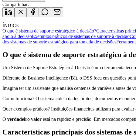
Compartilhar:
ÍNDICE
O que é sistema de suporte estratégico à decisão?
Características princ
apoio à decisão
Exemplos práticos de sistemas de suporte à decisão
Com
dos sistemas de suporte estratégico para tomada de decisões
Ferramenta
O que é sistema de suporte estratégico à d
Um Sistema de Suporte Estratégico à Decisão é uma ferramenta tecnoló
Diferente do Business Intelligence (BI), o DSS foca em questões pontu
Imagina ter um assistente que analisa centenas de variáveis antes de 
Como funciona? O sistema coleta dados brutos, documentos e conhecim
Quer exemplos práticos? Instituições financeiras utilizam para avaliar
O
verdadeiro valor
está na rapidez e precisão. Em mercados competit
Características principais dos sistemas de 