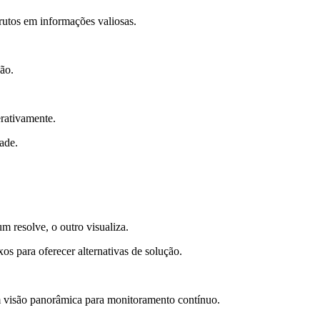
rutos em informações valiosas.
ão.
erativamente.
ade.
 resolve, o outro visualiza.
s para oferecer alternativas de solução.
m visão panorâmica para monitoramento contínuo.