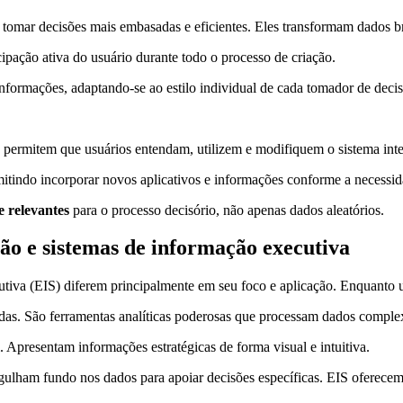
a tomar decisões mais embasadas e eficientes. Eles transformam dados b
cipação ativa do usuário durante todo o processo de criação.
formações, adaptando-se ao estilo individual de cada tomador de decis
vas permitem que usuários entendam, utilizem e modifiquem o sistema int
itindo incorporar novos aplicativos e informações conforme a necessid
 relevantes
para o processo decisório, não apenas dados aleatórios.
são e sistemas de informação executiva
iva (EIS) diferem principalmente em seu foco e aplicação. Enquanto um
as. São ferramentas analíticas poderosas que processam dados complexo
. Apresentam informações estratégicas de forma visual e intuitiva.
ulham fundo nos dados para apoiar decisões específicas. EIS oferece