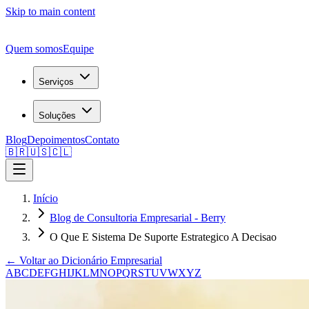
Skip to main content
Quem somos
Equipe
Serviços
Soluções
Blog
Depoimentos
Contato
🇧🇷
🇺🇸
🇨🇱
Início
Blog de Consultoria Empresarial - Berry
O Que E Sistema De Suporte Estrategico A Decisao
← Voltar ao Dicionário Empresarial
A
B
C
D
E
F
G
H
I
J
K
L
M
N
O
P
Q
R
S
T
U
V
W
X
Y
Z