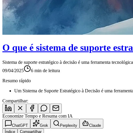
O que é sistema de suporte estra
Sistema de suporte estratégico à decisão é uma ferramenta tecnológic
09/04/2025
6
min de leitura
Resumo rápido
Um Sistema de Suporte Estratégico à Decisão é uma ferramenta 
Compartilhar:
Economize Tempo e Resuma com IA
ChatGPT
Grok
Perplexity
Claude
Índice
Compartilhar