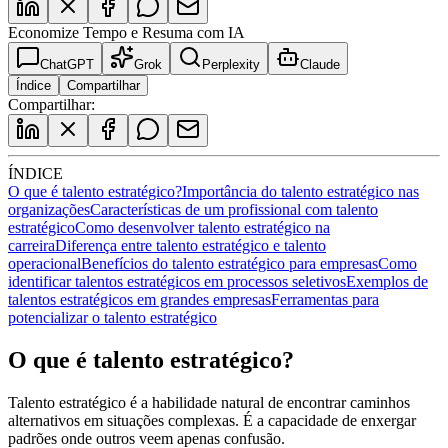
Economize Tempo e Resuma com IA
ChatGPT
Grok
Perplexity
Claude
Índice
Compartilhar
Compartilhar:
ÍNDICE
O que é talento estratégico?
Importância do talento estratégico nas
organizações
Características de um profissional com talento
estratégico
Como desenvolver talento estratégico na
carreira
Diferença entre talento estratégico e talento
operacional
Benefícios do talento estratégico para empresas
Como
identificar talentos estratégicos em processos seletivos
Exemplos de
talentos estratégicos em grandes empresas
Ferramentas para
potencializar o talento estratégico
O que é talento estratégico?
Talento estratégico é a habilidade natural de encontrar caminhos
alternativos em situações complexas. É a capacidade de enxergar
padrões onde outros veem apenas confusão.