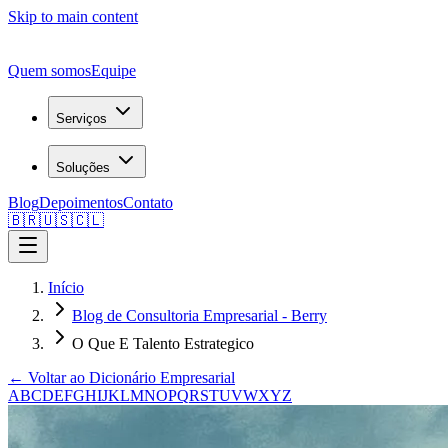
Skip to main content
Quem somos
Equipe
Serviços
Soluções
Blog
Depoimentos
Contato
🇧🇷
🇺🇸
🇨🇱
Início
Blog de Consultoria Empresarial - Berry
O Que E Talento Estrategico
← Voltar ao Dicionário Empresarial
A
B
C
D
E
F
G
H
I
J
K
L
M
N
O
P
Q
R
S
T
U
V
W
X
Y
Z