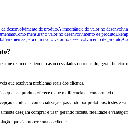
o de desenvolvimento de produto
A importância do valor no desenvolvi
amentais
Como mensurar o valor no desenvolvimento de produto
Exempl
do
Ferramentas para otimizar o valor no desenvolvimento de produtos
Ca
uto?
ões que realmente atendem às necessidades do mercado, gerando retorno
eis que resolvem problemas reais dos clientes.
fico que seu produto oferece e que o diferencia da concorrência.
pção da ideia à comercialização, passando por protótipos, testes e val
almente desejam comprar e usar, gerando receita, fidelidade e vantage
olução que ele proporciona ao cliente.