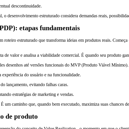
entual descontinuidade.
l, o desenvolvimento estruturado considera demandas reais, possibilida
(PDP): etapas fundamentais
roteiro estruturado que transforma ideias em produtos reais. Começ
osta de valor e analisa a viabilidade comercial. É quando seu produto ga
ples desenhos até versões funcionais do MVP (Produto Viável Mínimo).
a experiência do usuário e na funcionalidade.
 do lançamento, evitando falhas caras.
ando estratégias de marketing e vendas.
s. É um caminho que, quando bem executado, maximiza suas chances de
o de produto
ensão do conceito de Value Realization - o momento em que o cliente