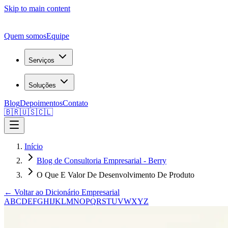
Skip to main content
Quem somos
Equipe
Serviços
Soluções
Blog
Depoimentos
Contato
🇧🇷
🇺🇸
🇨🇱
Início
Blog de Consultoria Empresarial - Berry
O Que E Valor De Desenvolvimento De Produto
← Voltar ao Dicionário Empresarial
A
B
C
D
E
F
G
H
I
J
K
L
M
N
O
P
Q
R
S
T
U
V
W
X
Y
Z