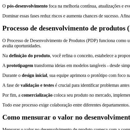
O
pós-desenvolvimento
foca na melhoria contínua, atualizações e ev
Dominar essas fases reduz riscos e aumenta chances de sucesso. Afina
Processo de desenvolvimento de produtos 
O Processo de Desenvolvimento de Produtos (PDP) funciona como um 
avalia oportunidades.
Na
definição do produto
, você refina o conceito, estabelece a prop
A
prototipagem
transforma ideias em modelos tangíveis - desde sim
Durante o
design inicial
, sua equipe aprimora o protótipo com foco n
A fase de
validação e testes
é crucial para identificar problemas antes
Por fim, a
comercialização
coloca seu produto no mercado, implement
Todo esse processo exige colaboração entre diferentes departamento
Como mensurar o valor no desenvolviment
Mensurar o valor no desenvolvimento de produto começa com a compre