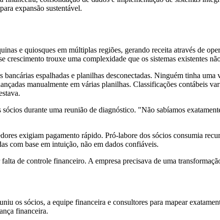
para expansão sustentável.
nas e quiosques em múltiplas regiões, gerando receita através de oper
se crescimento trouxe uma complexidade que os sistemas existentes n
s bancárias espalhadas e planilhas desconectadas. Ninguém tinha uma 
ançadas manualmente em várias planilhas. Classificações contábeis va
estava.
 sócios durante uma reunião de diagnóstico. "Não sabíamos exatament
dores exigiam pagamento rápido. Pró-labore dos sócios consumia recurs
das com base em intuição, não em dados confiáveis.
falta de controle financeiro. A empresa precisava de uma transformaçã
iu os sócios, a equipe financeira e consultores para mapear exatame
ança financeira.