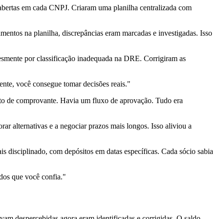
s abertas em cada CNPJ. Criaram uma planilha centralizada com
mentos na planilha, discrepâncias eram marcadas e investigadas. Isso
lesmente por classificação inadequada na DRE. Corrigiram as
nte, você consegue tomar decisões reais."
oto de comprovante. Havia um fluxo de aprovação. Tudo era
 alternativas e a negociar prazos mais longos. Isso aliviou a
s disciplinado, com depósitos em datas específicas. Cada sócio sabia
dos que você confia."
am despercebidas agora eram identificadas e corrigidas. O saldo