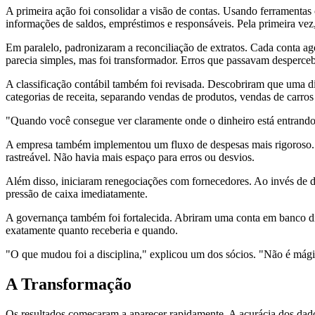
A primeira ação foi consolidar a visão de contas. Usando ferramenta
informações de saldos, empréstimos e responsáveis. Pela primeira vez
Em paralelo, padronizaram a reconciliação de extratos. Cada conta ag
parecia simples, mas foi transformador. Erros que passavam desperce
A classificação contábil também foi revisada. Descobriram que uma di
categorias de receita, separando vendas de produtos, vendas de carros
"Quando você consegue ver claramente onde o dinheiro está entrando 
A empresa também implementou um fluxo de despesas mais rigoroso. O
rastreável. Não havia mais espaço para erros ou desvios.
Além disso, iniciaram renegociações com fornecedores. Ao invés de de
pressão de caixa imediatamente.
A governança também foi fortalecida. Abriram uma conta em banco dig
exatamente quanto receberia e quando.
"O que mudou foi a disciplina," explicou um dos sócios. "Não é mágic
A Transformação
Os resultados começaram a aparecer rapidamente. A acurácia dos dado