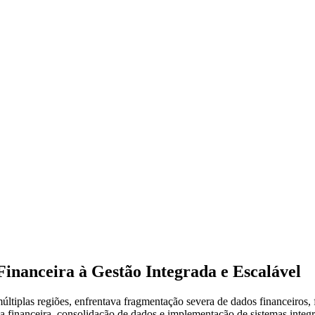
nanceira à Gestão Integrada e Escalável
iplas regiões, enfrentava fragmentação severa de dados financeiros, f
financeira, consolidação de dados e implementação de sistemas integra