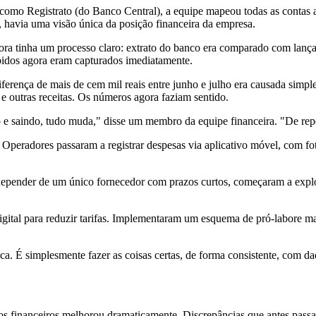
s como Registrato (do Banco Central), a equipe mapeou todas as conta
, havia uma visão única da posição financeira da empresa.
ora tinha um processo claro: extrato do banco era comparado com lança
bidos agora eram capturados imediatamente.
ferença de mais de cem mil reais entre junho e julho era causada simp
 e outras receitas. Os números agora faziam sentido.
e saindo, tudo muda," disse um membro da equipe financeira. "De repe
peradores passaram a registrar despesas via aplicativo móvel, com f
pender de um único fornecedor com prazos curtos, começaram a explorar
ital para reduzir tarifas. Implementaram um esquema de pró-labore mai
a. É simplesmente fazer as coisas certas, de forma consistente, com da
s financeiros melhorou dramaticamente. Discrepâncias que antes passav