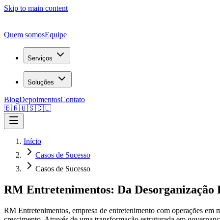
Skip to main content
Quem somos
Equipe
Serviços
Soluções
Blog
Depoimentos
Contato
🇧🇷
🇺🇸
🇨🇱
Início
Casos de Sucesso
Casos de Sucesso
RM Entretenimentos: Da Desorganização Fi
RM Entretenimentos, empresa de entretenimento com operações em múlt
crescimento. Através de uma transformação estruturada em governança 