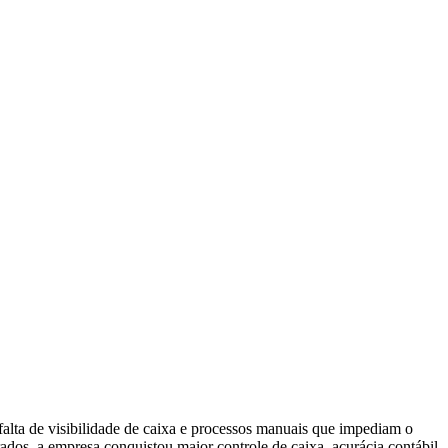
alta de visibilidade de caixa e processos manuais que impediam o
dos, a empresa conquistou maior controle de caixa, acurácia contábil