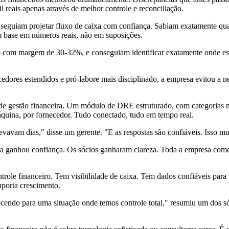
reais apenas através de melhor controle e reconciliação.
Conseguiam projetar fluxo de caixa com confiança. Sabiam exatamente q
 base em números reais, não em suposições.
m com margem de 30-32%, e conseguiam identificar exatamente onde e
dores estendidos e pró-labore mais disciplinado, a empresa evitou a ne
e gestão financeira. Um módulo de DRE estruturado, com categorias m
uina, por fornecedor. Tudo conectado, tudo em tempo real.
vavam dias," disse um gerente. "E as respostas são confiáveis. Isso m
ra ganhou confiança. Os sócios ganharam clareza. Toda a empresa come
ntrole financeiro. Tem visibilidade de caixa. Tem dados confiáveis pa
porta crescimento.
cendo para uma situação onde temos controle total," resumiu um dos só