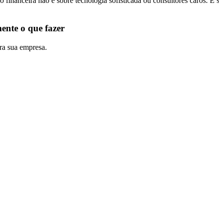
inanceira não é sobre tecnologia sofisticada ou consultores caros. É s
ente o que fazer
ara sua empresa.