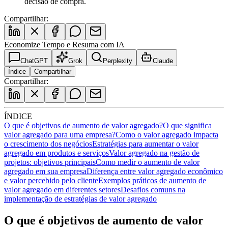
decisão de compra.
Compartilhar:
Economize Tempo e Resuma com IA
ChatGPT
Grok
Perplexity
Claude
Índice
Compartilhar
Compartilhar:
ÍNDICE
O que é objetivos de aumento de valor agregado?
O que significa
valor agregado para uma empresa?
Como o valor agregado impacta
o crescimento dos negócios
Estratégias para aumentar o valor
agregado em produtos e serviços
Valor agregado na gestão de
projetos: objetivos principais
Como medir o aumento de valor
agregado em sua empresa
Diferença entre valor agregado econômico
e valor percebido pelo cliente
Exemplos práticos de aumento de
valor agregado em diferentes setores
Desafios comuns na
implementação de estratégias de valor agregado
O que é objetivos de aumento de valor