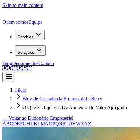
Skip to main content
Quem somos
Equipe
Serviços
Soluções
Blog
Depoimentos
Contato
🇧🇷
🇺🇸
🇨🇱
Início
Blog de Consultoria Empresarial - Berry
O Que E Objetivos De Aumento De Valor Agregado
← Voltar ao Dicionário Empresarial
A
B
C
D
E
F
G
H
I
J
K
L
M
N
O
P
Q
R
S
T
U
V
W
X
Y
Z